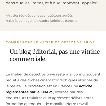
Blog
L’agence INVENY
dans quelles limites, et à quel moment l'appeler.
Foire aux questions
Contact
Articles rédigés par des enquêteurs agréés
Mise à jour régulière
Cadre juridique français
Affaires classées
Avis et témoignages
COMPRENDRE LE MÉTIER DE DÉTECTIVE PRIVÉ
Un blog éditorial, pas une vitrine
Zone d’intervention
commerciale.
Le métier de détective privé reste mal connu, souvent
réduit à des clichés cinématographiques éloignés de
la réalité. La profession est en France une
activité
réglementée par le CNAPS
, exercée par des
enquêteurs titulaires d'un agrément délivré après
formation et enquête de moralité. Notre travail