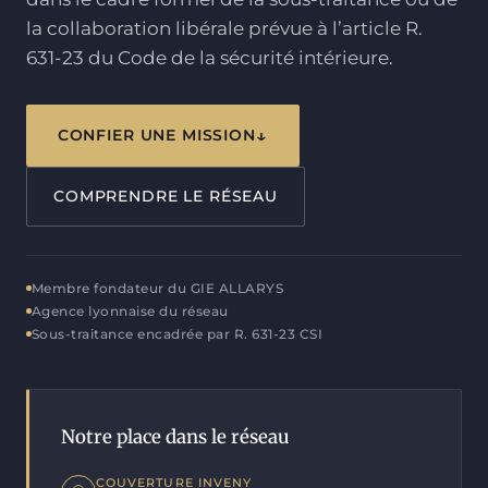
Blog
L’agence INVENY
la collaboration libérale prévue à l’article R.
631-23 du Code de la sécurité intérieure.
Foire aux questions
Contact
Affaires classées
CONFIER UNE MISSION
Avis et témoignages
COMPRENDRE LE RÉSEAU
Zone d’intervention
Membre fondateur du GIE ALLARYS
Agence lyonnaise du réseau
Sous-traitance encadrée par R. 631-23 CSI
Notre place dans le réseau
COUVERTURE INVENY