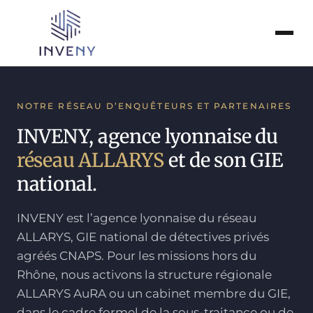
Entreprises
NOTRE RÉSEAU D’ENQUÊTEURS ET PARTENAIRES
Particuliers
INVENY, agence lyonnaise du
réseau ALLARYS
et de son GIE
Collectivités
national.
Pénal
INVENY est l’agence lyonnaise du réseau
ALLARYS, GIE national de détectives privés
Tarifs
agréés CNAPS. Pour les missions hors du
Rhône, nous activons la structure régionale
À propos
ALLARYS AuRA ou un cabinet membre du GIE,
dans le cadre formel de la sous-traitance ou de