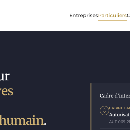
Entreprises
Particuliers
C
ur
ves
Cadre d’inte
CABINET A
Autorisa
 humain
.
AUT-069-2