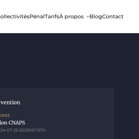
ollectivités
Pénal
Tarifs
À propos
Blog
Contact
rvention
GRÉÉ
tion CNAPS
124-07-23-20250971570