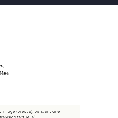
es,
lève
 un litige (preuve), pendant une
révision factuelle).