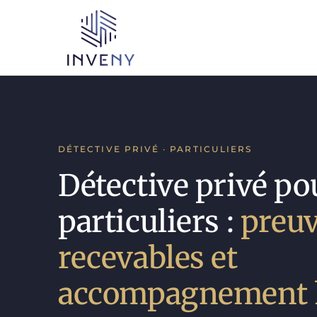
DÉTECTIVE PRIVÉ · PARTICULIERS
Détective privé po
particuliers :
preu
recevables et
accompagnement