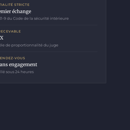
IALITÉ STRICTE
remier échange
631-9 du Code de la sécurité intérieure
RECEVABLE
EX
ôle de proportionnalité du juge
RENDEZ-VOUS
 sans engagement
llé sous 24 heures