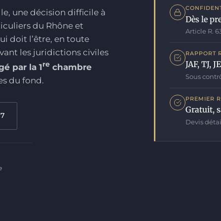
CONFIDENT
e, une décision difficile à
Dès le p
culiers du Rhône et
Article R. 
 doit l’être, en toute
ant les juridictions civiles
RAPPORT 
JAF, TJ, J
re
é par la 1
chambre
Sous contr
es du fond.
PREMIER 
Gratuit,
97
Devis détai
e