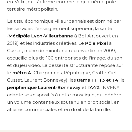
en-Velin, qui s’affirme comme le quatrième pôle
tertiaire métropolitain.
Le tissu économique villeurbannais est dominé par
les services, l’enseignement supérieur, la santé
(
Médipôle Lyon-Villeurbanne
à Bel-Air, ouvert en
2019) et les industries créatives. Le
Pôle Pixel
à
Cusset, friche de minoterie reconvertie en 2009,
accueille plus de 100 entreprises de l’image, du son
et du jeu vidéo. La desserte structurante repose sur
le
métro A
(Charpennes, République, Gratte-Ciel,
Cusset, Laurent Bonnevay), les
trams T1, T3 et T4
, le
périphérique Laurent-Bonnevay
et l’
A42
. INVENY
adapte ses dispositifs à cette mosaïque, qui génère
un volume contentieux soutenu en droit social, en
affaires commerciales et en droit de la famille.