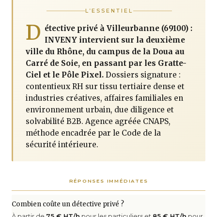
L’ESSENTIEL
D
étective privé à Villeurbanne (69100) :
INVENY intervient sur la deuxième
ville du Rhône, du campus de la Doua au
Carré de Soie, en passant par les Gratte-
Ciel et le Pôle Pixel.
Dossiers signature :
contentieux RH sur tissu tertiaire dense et
industries créatives, affaires familiales en
environnement urbain, due diligence et
solvabilité B2B. Agence agréée CNAPS,
méthode encadrée par le Code de la
sécurité intérieure.
RÉPONSES IMMÉDIATES
Combien coûte un détective privé ?
À partir de
75 € HT/h
pour les particuliers et
85 € HT/h
pour