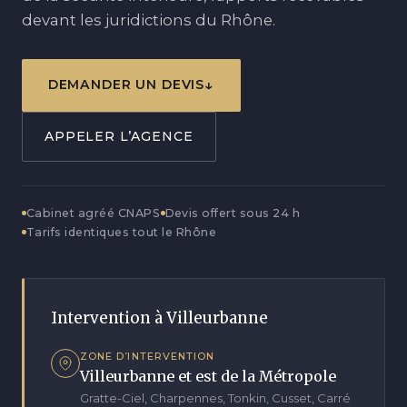
Blog
L’agence INVENY
devant les juridictions du Rhône.
Foire aux questions
Contact
DEMANDER UN DEVIS
Affaires classées
APPELER L’AGENCE
Avis et témoignages
Zone d’intervention
Cabinet agréé CNAPS
Devis offert sous 24 h
Tarifs identiques tout le Rhône
Intervention à Villeurbanne
ZONE D’INTERVENTION
Villeurbanne et est de la Métropole
Gratte-Ciel, Charpennes, Tonkin, Cusset, Carré