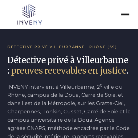
Entreprises
DÉTECTIVE PRIVÉ VILLEURBANNE · RHÔNE (69)
Particuliers
Détective privé à Villeurbanne
:
preuves recevables en justice
.
Collectivités
e
INVENY intervient à Villeurbanne, 2
ville du
Pénal
Rhône, campus de la Doua, Carré de Soie, et
dans l’est de la Métropole, sur les Gratte-Ciel,
Tarifs
Charpennes, Tonkin, Cusset, Carré de Soie et le
campus universitaire de la Doua. Agence
À propos
agréée CNAPS, méthode encadrée par le Code
de la sécurité intérieure, rapports recevables